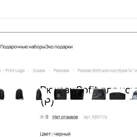
у
Подарочные наборы
Эко подарки
–
–
–
— Print Logo
Сумки
Рюкзаки
Рюкзак Sofit для ноутбука 14'' 
Рюкзак Sofit для но
(Р)
0
Нет отзывов
Арт.
935717p
Цвет :
черный