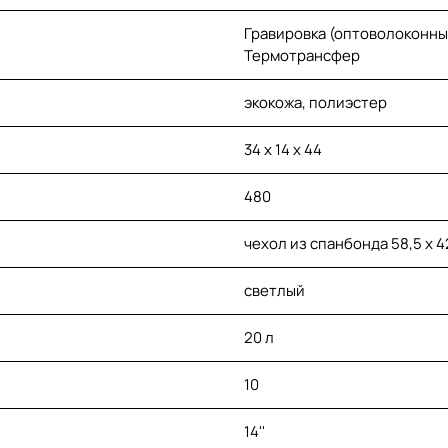
Гравировка (оптоволоконны
Термотрансфер
экокожа, полиэстер
34 x 14 x 44
480
чехол из спанбонда 58,5 х 42
светлый
20 л
10
14''