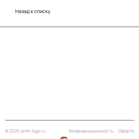
Назад к списку
Меню
Компания
Информация
Помощь
Контакты
+7 (812) 922 21 33
info@print-logo.ru
© 2026 print-logo.ru
Конфиденциальность
Оферта