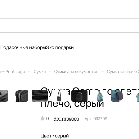
у
Подарочные наборы
Эко подарки
–
–
–
— Print Logo
Сумки
Сумки для документов
Сумка на плечо
Сумка Camo со све
плечо, серый
0
Нет отзывов
Арт.
933709
Цвет :
серый