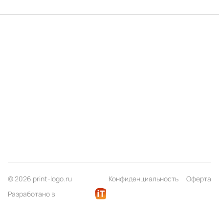
Меню
Компания
Информация
Помощь
Контакты
+7 (812) 922 21 33
info@print-logo.ru
© 2026 print-logo.ru
Конфиденциальность
Оферта
Разработано в