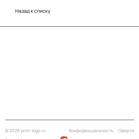
Назад к списку
Меню
Компания
Информация
Помощь
Контакты
+7 (812) 922 21 33
info@print-logo.ru
© 2026 print-logo.ru
Конфиденциальность
Оферта