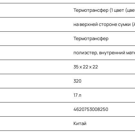
Термотрансфер (1 цвет (цв
на верхней стороне сумки (
Термотрансфер
полиэстер, внутренний мат
35 х 22 х 22
320
17 л
4620753008250
Китай