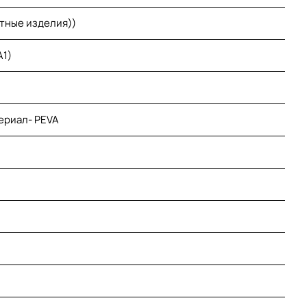
етные изделия))
A1)
ериал- PEVA