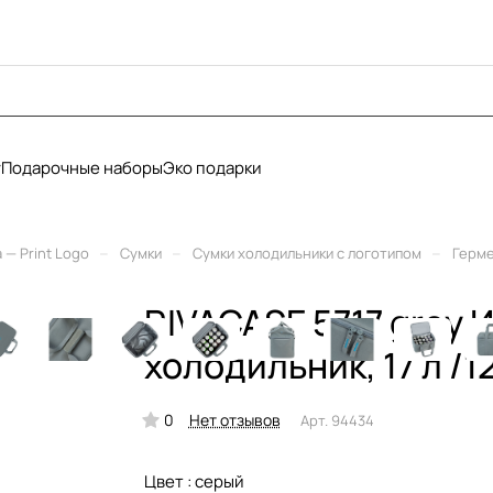
у
Подарочные наборы
Эко подарки
–
–
–
— Print Logo
Сумки
Сумки холодильники с логотипом
Герме
RIVACASE 5717 grey 
холодильник, 17 л /1
0
Нет отзывов
Арт.
94434
Цвет :
серый