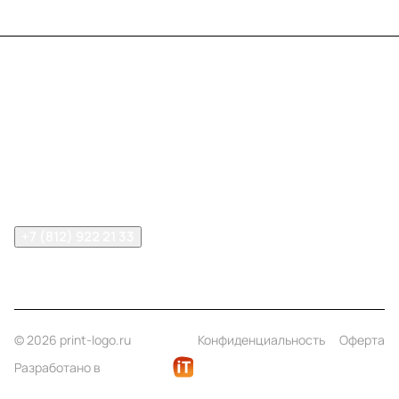
Меню
Компания
Информация
Помощь
Контакты
+7 (812) 922 21 33
info@print-logo.ru
© 2026 print-logo.ru
Конфиденциальность
Оферта
Разработано в