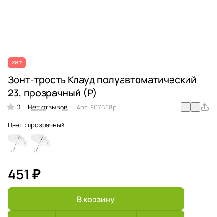
ХИТ
Зонт-трость Клауд полуавтоматический
23, прозрачный (Р)
0
Нет отзывов
Арт.
907508p
Цвет :
прозрачный
451 ₽
В корзину