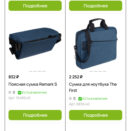
Подробнее
Подробнее
832 ₽
2 252 ₽
Поясная сумка Remark S
Сумка для ноутбука The
First
0
Есть в наличии
Арт.
15489.40
0
Есть в наличии
Арт.
6836.40
Подробнее
Подробнее