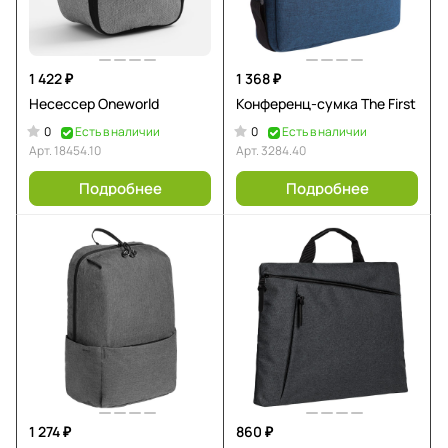
1 422 ₽
1 368 ₽
Несессер Oneworld
Конференц-сумка The First
0
0
Есть в наличии
Есть в наличии
Арт.
18454.10
Арт.
3284.40
Подробнее
Подробнее
1 274 ₽
860 ₽