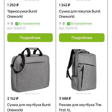
1 250 ₽
1 242 ₽
Термосумка Burst
Сумка для покупок Burst
Oneworld
Oneworld
0
0
Есть в наличии
Есть в наличии
Арт.
12423.10
Арт.
12422.10
Подробнее
Подробнее
2 742 ₽
3 988 ₽
Сумка для ноутбука Burst
Рюкзак для ноутбука The
Oneworld
First XL