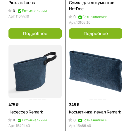
Рюкзак Locus
Сумка для документов
HotDoc
0
Есть в наличии
Арт.
11344.10
0
Есть в наличии
Арт.
10106.30
Подробнее
Подробнее
475 ₽
348 ₽
Несессер Remark
Косметичка-пенал Remark
0
0
Есть в наличии
Есть в наличии
Арт.
15491.40
Арт.
15486.40