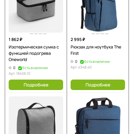
1 862 ₽
2 995 ₽
Изотермическая сумка с
Рюкзак для ноутбука The
функцией подогрева
First
Oneworld
0
Есть в наличии
Арт.
4348.40
0
Есть в наличии
Арт.
18456.10
Подробнее
Подробнее