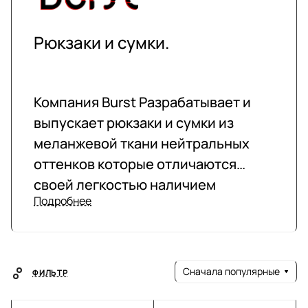
Рюкзаки и сумки.
Компания Burst Разрабатывает и
выпускает рюкзаки и сумки из
меланжевой ткани нейтральных
оттенков которые отличаются
своей легкостью наличием
Подробнее
большого количества отделений и
карманов. Удобство использования
в городских условиях, в поездках
на природу и путешествиях, а также
Сначала популярные
ФИЛЬТР
большие возможности для