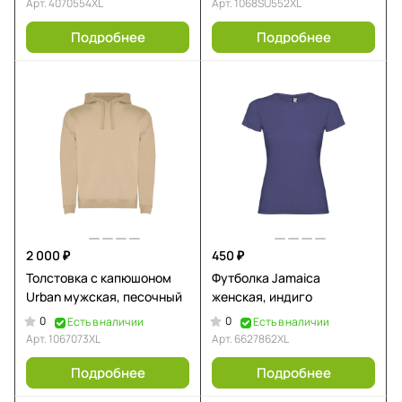
Арт.
4070554XL
Арт.
1068SU552XL
Подробнее
Подробнее
2 000 ₽
450 ₽
Толстовка с капюшоном
Футболка Jamaica
Urban мужская, песочный
женская, индиго
0
0
Есть в наличии
Есть в наличии
Арт.
1067073XL
Арт.
6627862XL
Подробнее
Подробнее