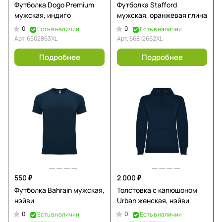
Футболка Dogo Premium
Футболка Stafford
мужская, индиго
мужская, оранжевая глина
0
0
Есть в наличии
Есть в наличии
Арт.
6502863XL
Арт.
66812662XL
Подробнее
Подробнее
550 ₽
2 000 ₽
Футболка Bahrain мужская,
Толстовка с капюшоном
нэйви
Urban женская, нэйви
0
0
Есть в наличии
Есть в наличии