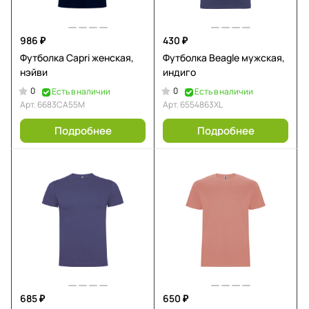
986 ₽
430 ₽
Футболка Capri женская,
Футболка Beagle мужская,
нэйви
индиго
0
0
Есть в наличии
Есть в наличии
Арт.
6683CA55M
Арт.
6554863XL
Подробнее
Подробнее
685 ₽
650 ₽