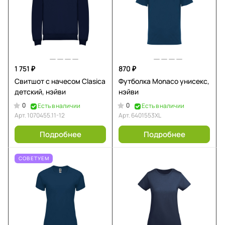
1 751 ₽
870 ₽
Свитшот с начесом Clasica
Футболка Monaco унисекс,
детский, нэйви
нэйви
0
0
Есть в наличии
Есть в наличии
Арт.
1070455.11-12
Арт.
6401553XL
Подробнее
Подробнее
СОВЕТУЕМ