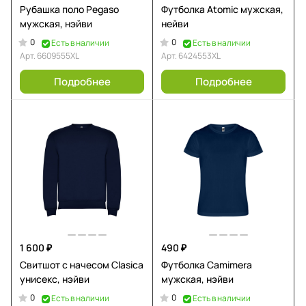
Рубашка поло Pegaso
Футболка Atomic мужская,
мужская, нэйви
нейви
0
0
Есть в наличии
Есть в наличии
Арт.
6609555XL
Арт.
6424553XL
Подробнее
Подробнее
1 600 ₽
490 ₽
Свитшот с начесом Clasica
Футболка Camimera
унисекс, нэйви
мужская, нэйви
0
0
Есть в наличии
Есть в наличии