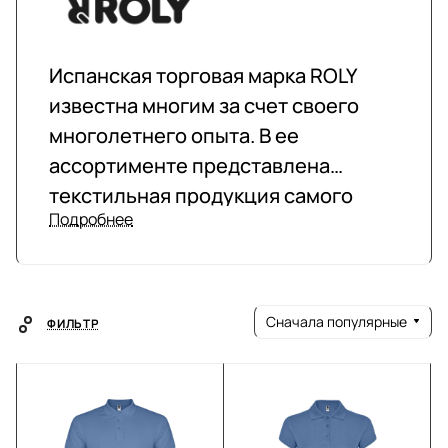
Испанская торговая марка ROLY
известна многим за счет своего
многолетнего опыта. В ее
ассортименте представлена
текстильная продукция самого
Подробнее
высокого качества. Футболки с
разной длиной рукавов, жилеты,
куртки и прочие вещи можно носить
в повседневной жизни, для занятия
Сначала популярные
ФИЛЬТР
спортом или даже как
корпоративную одежду. В пошиве
бренд ROLY используется не
просто приятную к телу ткань, но