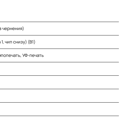
з чернения)
1, чип снизу) (B1)
мпопечать, УФ-печать