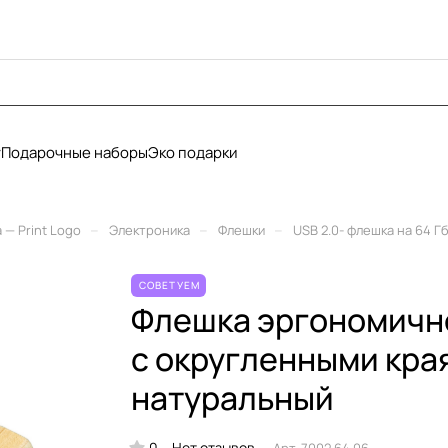
у
Подарочные наборы
Эко подарки
–
–
–
— Print Logo
Электроника
Флешки
USB 2.0- флешка на 64 
СОВЕТУЕМ
Флешка эргономичн
с округленными края
натуральный
0
Нет отзывов
Арт.
7002.64.06