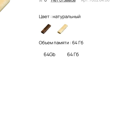
Цвет :
натуральный
Объем памяти :
64 Гб
64Gb
64 Гб