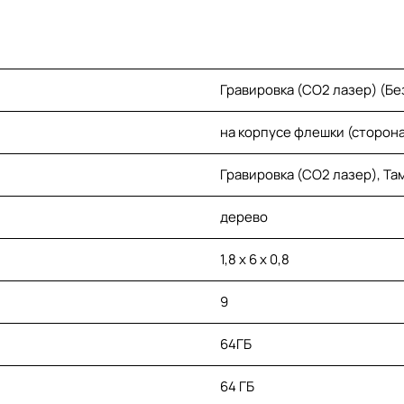
Гравировка (CO2 лазер) (Бе
на корпусе флешки (сторона 
Гравировка (CO2 лазер), Та
дерево
1,8 х 6 х 0,8
9
64ГБ
64 ГБ