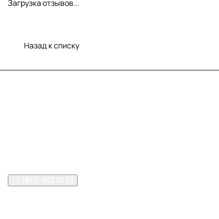
Загрузка отзывов...
Назад к списку
Меню
Компания
Информация
Помощь
Контакты
+7 (812) 922 21 33
info@print-logo.ru