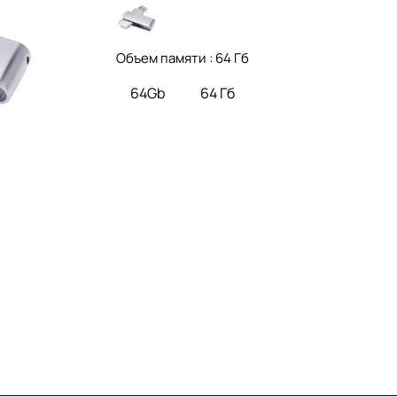
Объем памяти :
64 Гб
64Gb
64 Гб