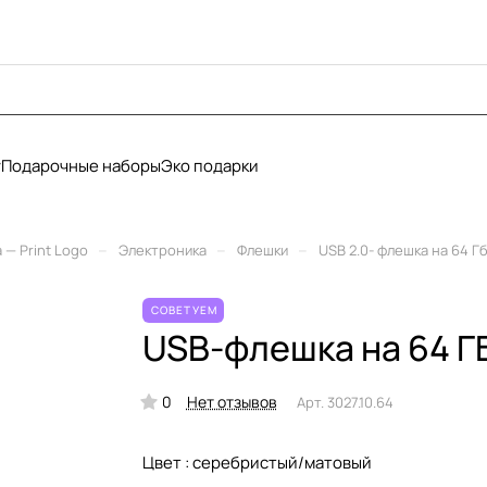
у
Подарочные наборы
Эко подарки
–
–
–
— Print Logo
Электроника
Флешки
USB 2.0- флешка на 64 Г
СОВЕТУЕМ
USB-флешка на 64 Г
0
Нет отзывов
Арт.
3027.10.64
Цвет :
серебристый/матовый