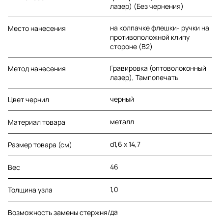
лазер) (Без чернения)
на колпачке флешки- ручки на
Место нанесения
противоположной клипу
стороне (B2)
Гравировка (оптоволоконный
Метод нанесения
лазер), Тампопечать
черный
Цвет чернил
металл
Материал товара
d1,6 х 14,7
Размер товара (см)
46
Вес
1,0
Толщина узла
да
Возможность замены стержня/