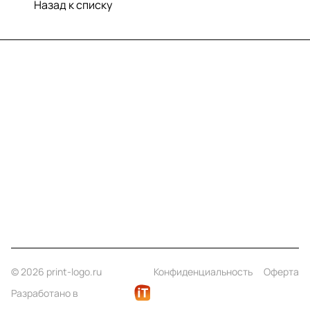
Назад к списку
Меню
Компания
Информация
Помощь
Контакты
+7 (812) 922 21 33
info@print-logo.ru
© 2026 print-logo.ru
Конфиденциальность
Оферта
Разработано в