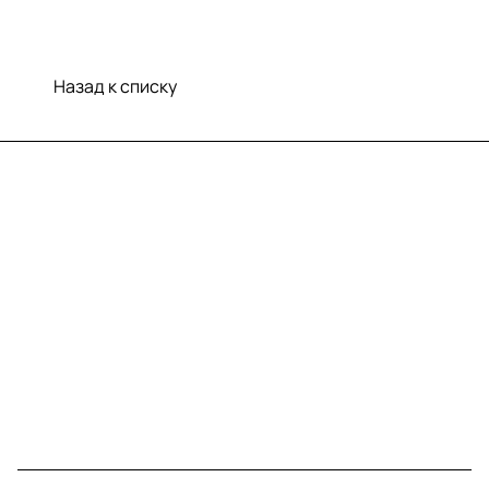
Назад к списку
Меню
Компания
Информация
Помощь
Контакты
+7 (812) 922 21 33
info@print-logo.ru