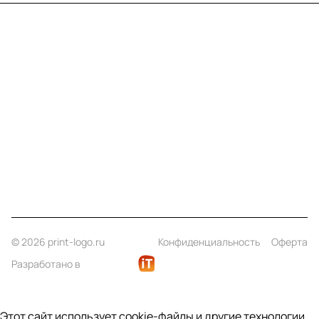
Меню
Компания
Информация
Помощь
Контакты
+7 (812) 922 21 33
info@print-logo.ru
© 2026 print-logo.ru
Конфиденциальность
Оферта
Разработано в
Этот сайт использует cookie-файлы и другие технологии,