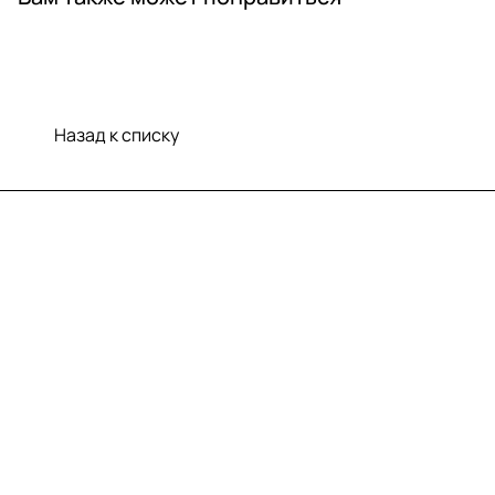
Назад к списку
Меню
Компания
Информация
Помощь
Контакты
+7 (812) 922 21 33
info@print-logo.ru