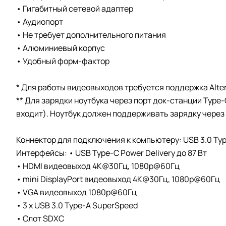
• Гигабитный сетевой адаптер
• Аудиопорт
• Не требует дополнительного питания
• Алюминиевый корпус
• Удобный форм-фактор
* Для работы видеовыходов требуется поддержка Alter
** Для зарядки ноутбука через порт док-станции Type
входит). Ноутбук должен поддерживать зарядку через 
Коннектор для подключения к компьютеру: USB 3.0 Ty
Интерфейсы: • USB Type-C Power Delivery до 87 Вт
• HDMI видеовыход 4К@30Гц, 1080p@60Гц
• mini DisplayPort видеовыход 4К@30Гц, 1080p@60Гц
• VGA видеовыход 1080p@60Гц
• 3 x USB 3.0 Type-A SuperSpeed
• Слот SDXC