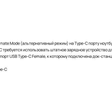
nate Mode (альтернативный режим) на Type-C порту ноутб
-C требуется использовать штатное зарядное устройство дл
порт USB Type-C Female, к которому подключена док-станц
pe-C