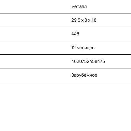
металл
29,5 х 8 х 1,8
448
12 месяцев
4620752458476
Зарубежное