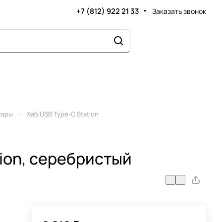
+7 (812) 922 21 33
Заказать звонок
–
уары
Хаб USB Type-C Station
ion, серебристый