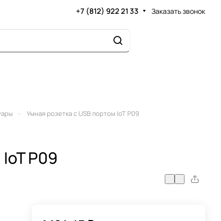
+7 (812) 922 21 33
Заказать звонок
–
уары
Умная розетка с USB портом IoT P09
 IoT P09