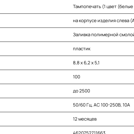
Тампопечать (1 цвет (белые
на корпусе изделия слева (A
Заливка полимерной смолой
пластик
8,8 х 6,2 х 5,1
100
до 2500
50/60 Гц, AC 100-250В, 10А
12 месяцев
4620752711663