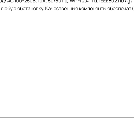
C 100-250В, 10А; 50/60 Гц. Wi-Fi 2,4 ГГц, IEEE802.11b / g / 
 любую обстановку. Качественные компоненты обеспечат 