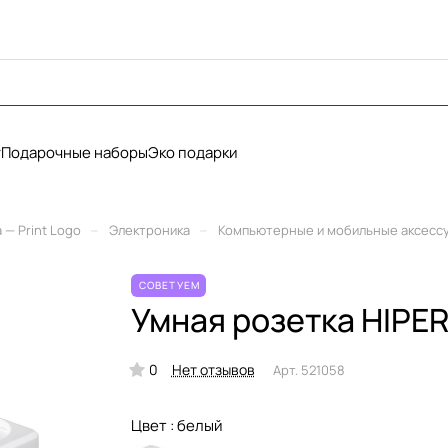
у
Подарочные наборы
Эко подарки
–
–
— Print Logo
Электроника
Компьютерные и мобильные аксесс
СОВЕТУЕМ
Умная розетка HIPER
0
Нет отзывов
Арт.
521058
Цвет :
белый