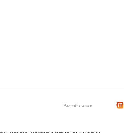
Контакты
+7 (812) 922 21 33
info@print-logo.ru
Разработано в