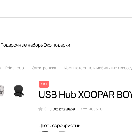
у
Подарочные наборы
Эко подарки
–
–
— Print Logo
Электроника
Компьютерные и мобильные аксесс
ХИТ
USB Hub XOOPAR BOY
0
Нет отзывов
Арт.
965300
Цвет :
серебристый