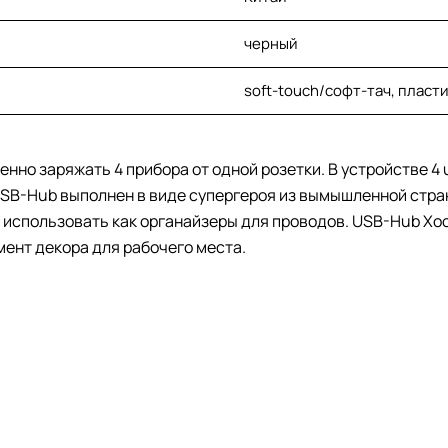
черный
soft-touch/софт-тач, пласти
нно заряжать 4 прибора от одной розетки. В устройстве 4 u
 USB-Hub выполнен в виде супергероя из вымышленной стран
о использовать как органайзеры для проводов. USB-Hub Xo
ент декора для рабочего места.