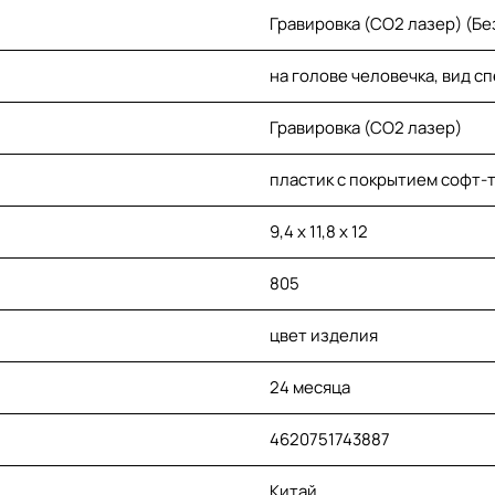
Гравировка (CO2 лазер) (Бе
на голове человечка, вид с
Гравировка (CO2 лазер)
пластик с покрытием софт-т
9,4 х 11,8 х 12
805
цвет изделия
24 месяца
4620751743887
Китай