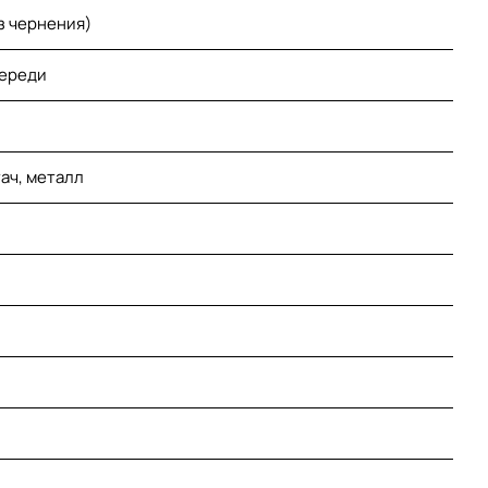
з чернения)
переди
ач, металл