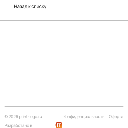
Назад к списку
Меню
Компания
Информация
Помощь
Контакты
+7 (812) 922 21 33
info@print-logo.ru
© 2026 print-logo.ru
Конфиденциальность
Оферта
Разработано в