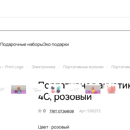
у
Подарочные наборы
Эко подарки
–
–
–
— Print Logo
Электроника
Портативные колонки
Портативн
Портативная акусти
4C, розовый
0
Нет отзывов
Арт.
595272
Цвет :
розовый