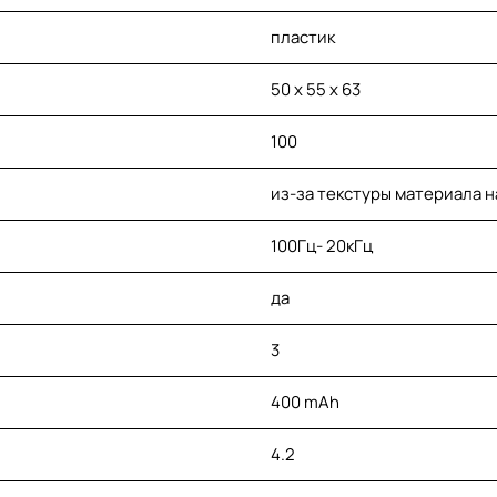
пластик
50 x 55 x 63
100
из-за текстуры материала 
100Гц- 20кГц
да
3
400 mAh
4.2