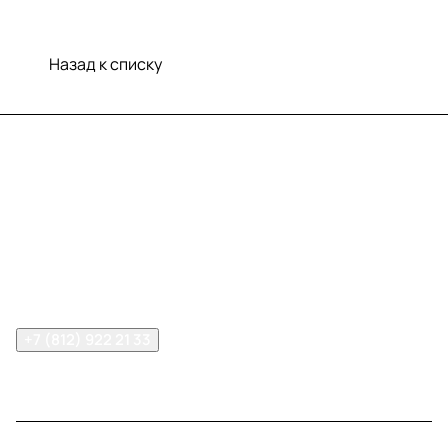
Назад к списку
Меню
Компания
Информация
Помощь
Контакты
+7 (812) 922 21 33
info@print-logo.ru