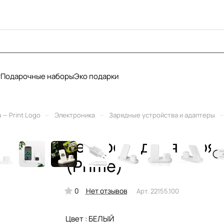
у
Подарочные наборы
Эко подарки
–
–
–
— Print Logo
Электроника
Зарядные устройства и адаптеры
Беспроводная заряд
(Prime)
0
Нет отзывов
Арт.
22155.100
Цвет :
БЕЛЫЙ