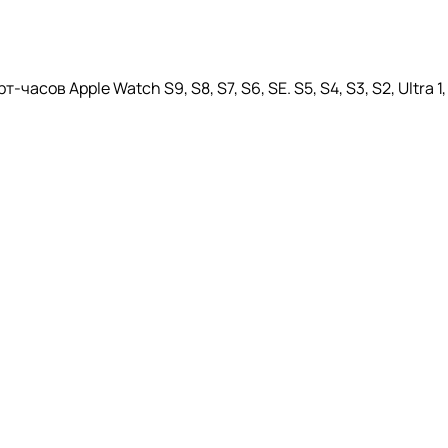
в Apple Watch S9, S8, S7, S6, SE. S5, S4, S3, S2, Ultra 1, 