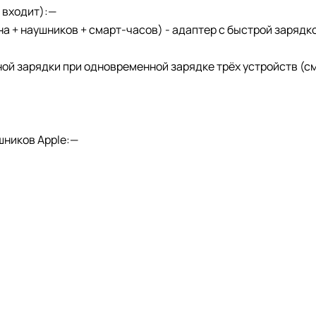
 входит):—
 + наушников + смарт-часов) - адаптер с быстрой зарядкой
й зарядки при одновременной зарядке трёх устройств (см
шников Apple:—