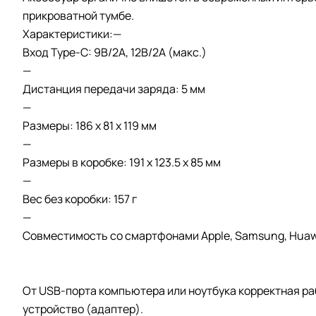
прикроватной тумбе.
Характеристики:—
Вход Type-C: 9В/2A, 12В/2A (макс.)
—
Дистанция передачи заряда: 5 мм
—
Размеры: 186 х 81 х 119 мм
—
Размеры в коробке: 191 х 123.5 х 85 мм
—
Вес без коробки: 157 г
—
Совместимость со смартфонами Apple, Samsung, Huawe
От USB-порта компьютера или ноутбука корректная р
устройство (адаптер).