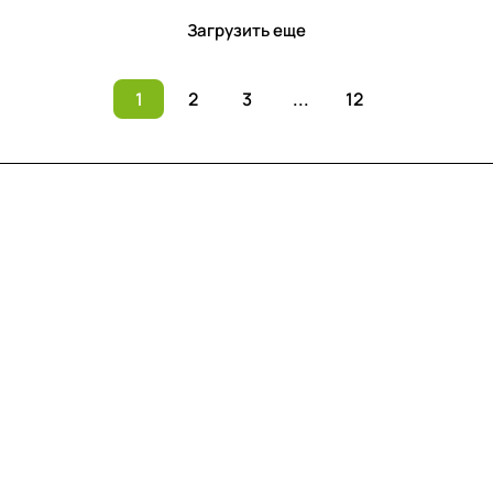
Загрузить еще
1
2
3
...
12
Меню
Компания
Информация
Помощь
Контакты
+7 (812) 922 21 33
info@print-logo.ru