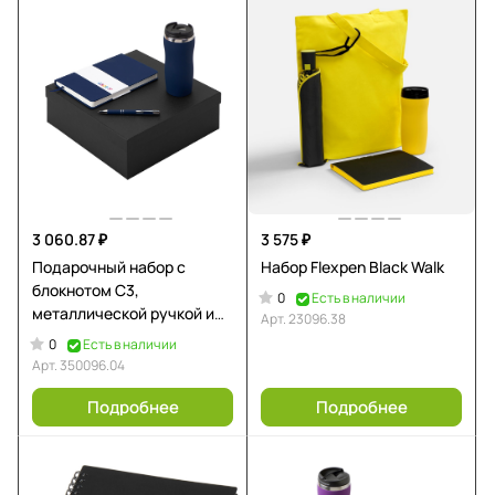
3 060.87 ₽
3 575 ₽
Подарочный набор с
Набор Flexpen Black Walk
блокнотом С3,
0
Есть в наличии
металлической ручкой и
Арт.
23096.38
термокружкой, темно-
0
Есть в наличии
синий
Арт.
350096.04
Подробнее
Подробнее