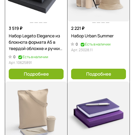
3 519 ₽
2 221 ₽
Набор Legato Elegance из
Набор Urban Summer
блокнота формата А5 в
0
Есть в наличии
твердой обложке и ручки-
Арт.
23028.11
роллера, черный/белый
0
Есть в наличии
Арт.
10625891
Подробнее
Подробнее