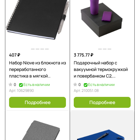
407 ₽
3 775.77 ₽
Набор Niove из блокнота из
Подарочный набор c
переработанного
вакуумной термокружкой
пластика в мягкой
и повербанком С2,
обложке и шариковой
фиолетовый
0
0
Есть в наличии
Есть в наличии
ручки (синие чернила) -
Арт.
10629890
Арт.
210051.08
Черный
Подробнее
Подробнее