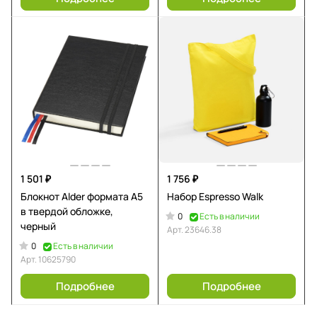
1 501 ₽
1 756 ₽
Блокнот Alder формата A5
Набор Espresso Walk
в твердой обложке,
0
Есть в наличии
черный
Арт.
23646.38
0
Есть в наличии
Арт.
10625790
Подробнее
Подробнее