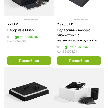
3 710 ₽
2 970.87 ₽
Набор Vale Plush
Подарочный набор с
блокнотом С3,
0
Есть в наличии
металлической ручкой и
Арт.
22342.30
кружкой, темно-синий
0
Есть в наличии
Арт.
350093.04
Подробнее
Подробнее