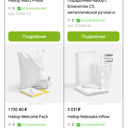
Набор Waltz Presa
Подарочный набор с
блокнотом С3,
0
Есть в наличии
металлической ручкой и
Арт.
22306.40
термобутылкой, темно-
0
Есть в наличии
синий
Арт.
350088.04
Подробнее
Подробнее
1 730.80 ₽
3 031 ₽
Набор Welcome Pack
Набор Nebraska Inflow
0
0
Есть в наличии
Есть в наличии