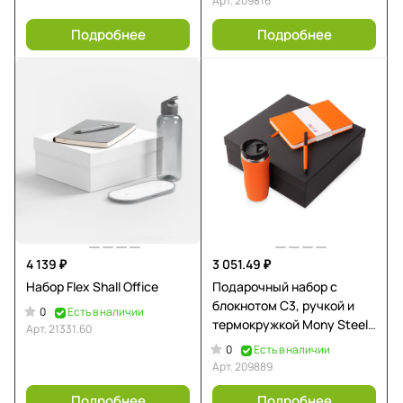
Арт.
209816
Подробнее
Подробнее
4 139 ₽
3 051.49 ₽
Набор Flex Shall Office
Подарочный набор c
блокнотом С3, ручкой и
0
Есть в наличии
термокружкой Mony Steel,
Арт.
21331.60
оранжевый
0
Есть в наличии
Арт.
209889
Подробнее
Подробнее