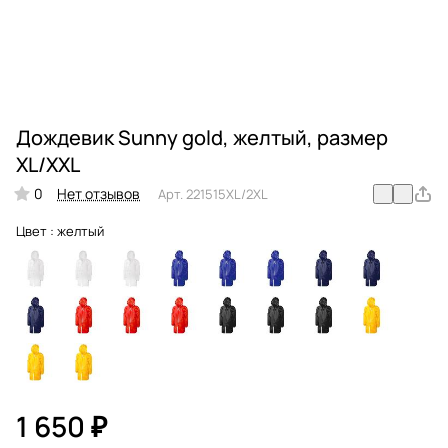
Дождевик Sunny gold, желтый, размер
XL/XXL
0
Нет отзывов
Арт.
221515XL/2XL
Цвет :
желтый
1 650 ₽