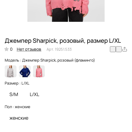
Джемпер Sharpick, розовый, размер L/XL
0
Нет отзывов
Арт.
19251.533
Модель :
Джемпер Sharpick, розовый (фламинго)
Размер :
L/XL
S/M
L/XL
Пол :
женские
женские