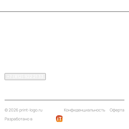
Меню
Компания
Информация
Помощь
Контакты
+7 (812) 922 21 33
info@print-logo.ru
© 2026 print-logo.ru
Конфиденциальность
Оферта
Разработано в