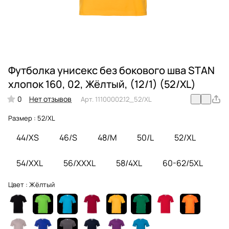
Футболка унисекс без бокового шва STAN
хлопок 160, 02, Жёлтый, (12/1) (52/XL)
0
Нет отзывов
Арт.
11100002.12_52/XL
Размер :
52/XL
44/XS
46/S
48/M
50/L
52/XL
54/XXL
56/XXXL
58/4XL
60-62/5XL
Цвет :
Жёлтый