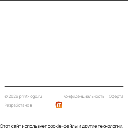
Меню
Компания
Информация
Помощь
Контакты
+7 (812) 922 21 33
info@print-logo.ru
© 2026 print-logo.ru
Конфиденциальность
Оферта
Разработано в
Этот сайт использует cookie-файлы и другие технологии,