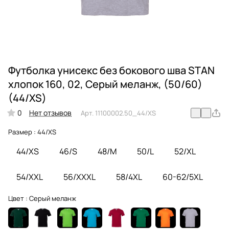
Футболка унисекс без бокового шва STAN
хлопок 160, 02, Серый меланж, (50/60)
(44/XS)
0
Нет отзывов
Арт.
11100002.50_44/XS
Размер :
44/XS
44/XS
46/S
48/M
50/L
52/XL
54/XXL
56/XXXL
58/4XL
60-62/5XL
Цвет :
Серый меланж