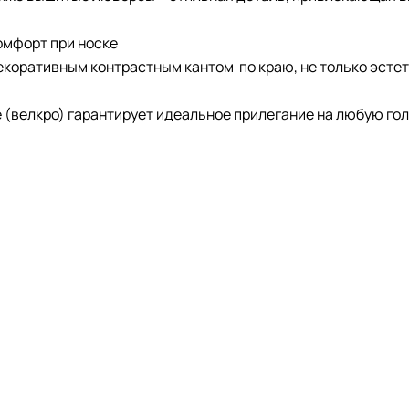
омфорт при носке
екоративным контрастным кантом по краю, не только эстет
е (велкро) гарантирует идеальное прилегание на любую гол