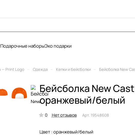
у
Подарочные наборы
Эко подарки
–
–
–
— Print Logo
Одежда
Кепки и бейсболки
Бейсболка New Cas
Бейсболка New Castl
оранжевый/белый
0
Нет отзывов
Арт.
19548608
Цвет :
оранжевый/белый