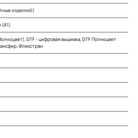
етные изделия))
 (A1)
(Полноцвет), DTF - цифровая вышивка, DTF Полноцвет
рансфер, Флекстран