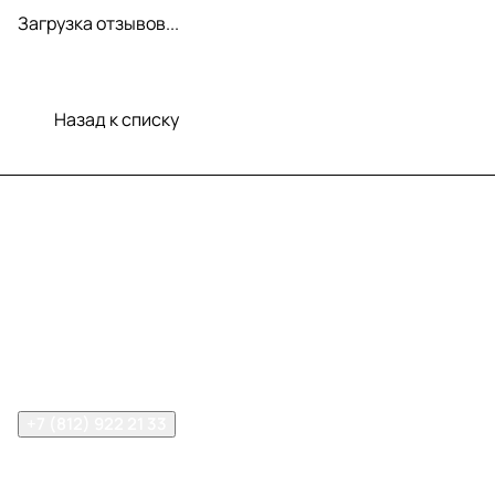
Загрузка отзывов...
Назад к списку
Меню
Компания
Информация
Помощь
Контакты
+7 (812) 922 21 33
info@print-logo.ru