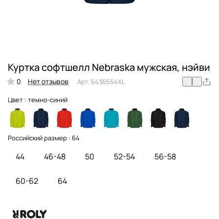
Куртка софтшелл Nebraska мужская, нэйви
0
Нет отзывов
Арт.
6436554XL
Цвет :
темно-синий
Российский размер :
64
44
46-48
50
52-54
56-58
60-62
64