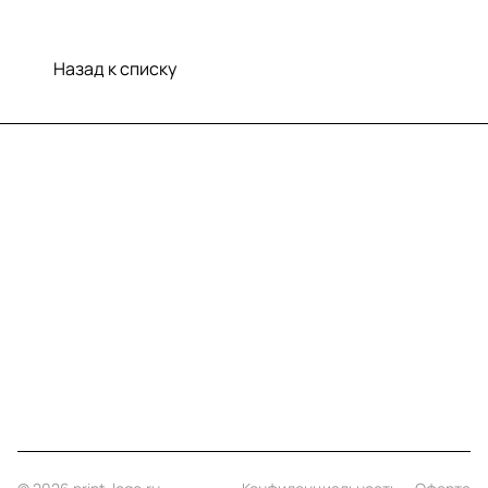
Назад к списку
Меню
Компания
Информация
Помощь
Контакты
+7 (812) 922 21 33
info@print-logo.ru