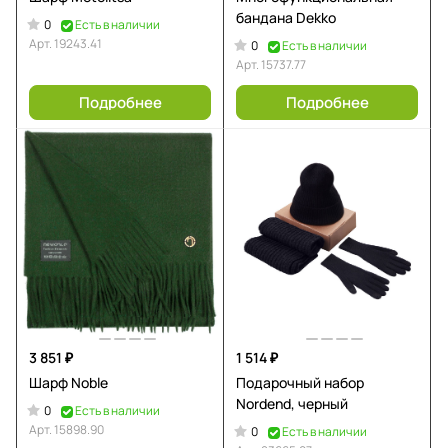
бандана Dekko
0
Есть в наличии
Арт.
19243.41
0
Есть в наличии
Арт.
15737.77
Подробнее
Подробнее
3 851 ₽
1 514 ₽
Шарф Noble
Подарочный набор
Nordend, черный
0
Есть в наличии
Арт.
15898.90
0
Есть в наличии