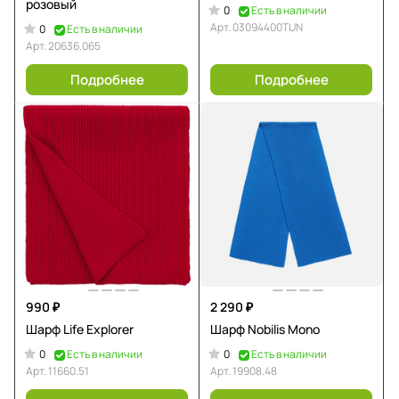
розовый
0
Есть в наличии
Арт.
03094400TUN
0
Есть в наличии
Арт.
20636.065
Подробнее
Подробнее
990 ₽
2 290 ₽
Шарф Life Explorer
Шарф Nobilis Mono
0
0
Есть в наличии
Есть в наличии
Арт.
11660.51
Арт.
19908.48