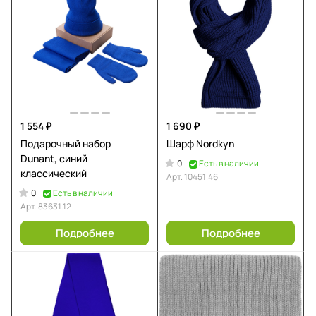
1 554 ₽
1 690 ₽
Подарочный набор
Шарф Nordkyn
Dunant, синий
0
Есть в наличии
классический
Арт.
10451.46
0
Есть в наличии
Арт.
83631.12
Подробнее
Подробнее