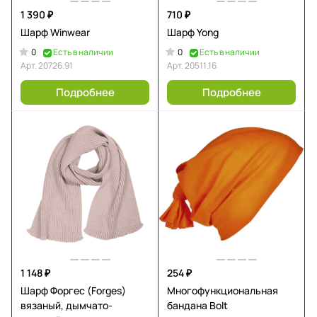
1 390 ₽
710 ₽
Шарф Winwear
Шарф Yong
0
0
Есть в наличии
Есть в наличии
Арт.
20726.91
Арт.
20511.16
Подробнее
Подробнее
1 148 ₽
254 ₽
Шарф Форгес (Forges)
Многофункциональная
вязаный, дымчато-
бандана Bolt