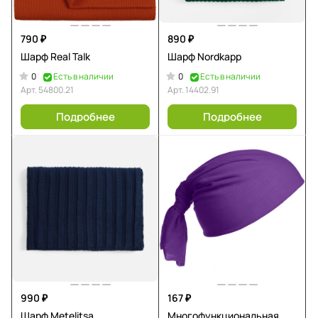
790 ₽
890 ₽
Шарф Real Talk
Шарф Nordkapp
0
0
Есть в наличии
Есть в наличии
Арт.
54800.21
Арт.
14402.91
Подробнее
Подробнее
990 ₽
167 ₽
Шарф Metelitsa
Многофункциональная