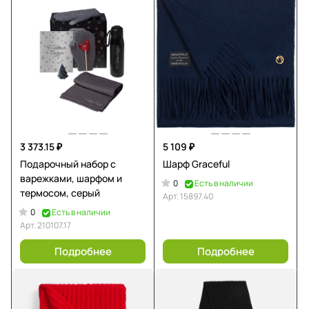
3 373.15 ₽
5 109 ₽
Подарочный набор с
Шарф Graceful
варежками, шарфом и
0
Есть в наличии
термосом, серый
Арт.
15897.40
0
Есть в наличии
Арт.
210107.17
Подробнее
Подробнее