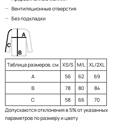
Вентиляционные отверстия
Без подкладки
Таблица размеров, см
XS/S
M/L
XL/2XL
A
56
62
69
B
78
80
84
C
58
66
70
Допускаются отклонения в 5% от указанных
параметров по размеру и цвету