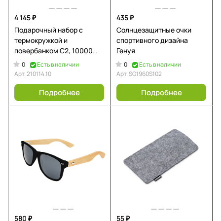
4 145 ₽
435 ₽
Подарочный набор с
Солнцезащитные очки
термокружкой и
спортивного дизайна
повербанком С2, 10000
Генуя
mAh, черный
0
0
Есть в наличии
Есть в наличии
Арт.
210114.10
Арт.
SG1960S102
Подробнее
Подробнее
580 ₽
55 ₽