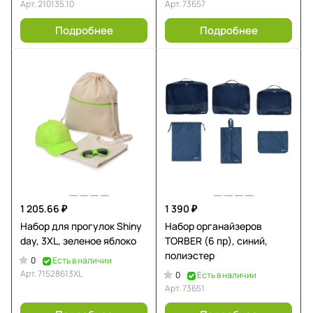
Арт.
210135.10
Арт.
73657
Подробнее
Подробнее
1 205.66 ₽
1 390 ₽
Набор для прогулок Shiny
Набор органайзеров
day, 3XL, зеленое яблоко
TORBER (6 пр), синий,
полиэстер
0
Есть в наличии
Арт.
71528613XL
0
Есть в наличии
Арт.
73651