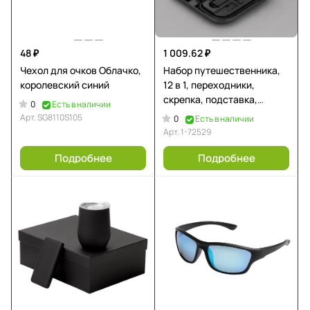
48 ₽
1 009.62 ₽
Чехол для очков Облачко,
Набор путешественника,
королевский синий
12 в 1, переходники,
скрепка, подставка,
0
Есть в наличии
зеркало, черный, Deppa
Арт.
SG8110S105
0
Есть в наличии
Арт.
1-72529
Подробнее
Подробнее