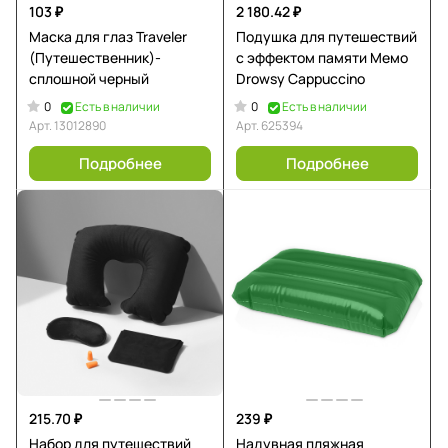
103 ₽
2 180.42 ₽
Маска для глаз Traveler
Подушка для путешествий
(Путешественник)-
с эффектом памяти Мемо
сплошной черный
Drowsy Cappuccino
0
0
Есть в наличии
Есть в наличии
Арт.
13012890
Арт.
625394
Подробнее
Подробнее
215.70 ₽
239 ₽
Набор для путешествий
Надувная пляжная