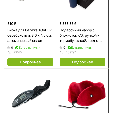
610 ₽
3 588.86 ₽
Бирка для багажа TORBER,
Подарочный набор c
серебристый, 8,0 х 4,0 см,
блокнотом C3, ручкой и
алюминиевый сплав
термобутылкой, темно-
синий
0
0
Есть в наличии
Есть в наличии
Арт.
73616
Арт.
209797
Подробнее
Подробнее