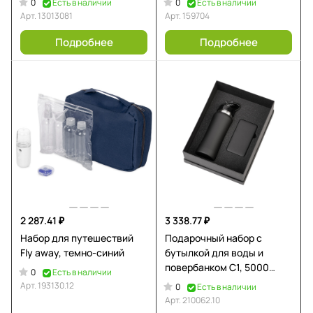
0
0
Есть в наличии
Есть в наличии
синий
Арт.
13013081
Арт.
159704
Подробнее
Подробнее
2 287.41 ₽
3 338.77 ₽
Набор для путешествий
Подарочный набор с
Fly away, темно-синий
бутылкой для воды и
повербанком С1, 5000
0
Есть в наличии
mAh, черный
Арт.
193130.12
0
Есть в наличии
Арт.
210062.10