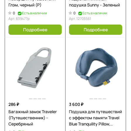
Глэм, черный (Р)
подушка Sunny - Зеленый
0
0
Есть в наличии
Есть в наличии
Арт.
839477p
Арт.
12705561
Подробнее
Подробнее
286 ₽
3 600 ₽
Багажный замок Traveler
Подушка для путешествий
(Путешественник) -
с эффектом памяти Travel
Серебряный
Blue Tranquility Pillow,
увеличенная (212), цвет