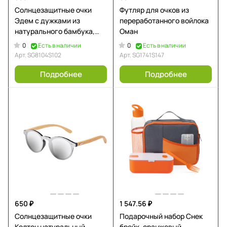
Солнцезащитные очки
Футляр для очков из
Эдем с дужками из
переработанного войлока
натурального бамбука,
Оман
натуральный/ черный
0
0
Есть в наличии
Есть в наличии
Арт.
SG8104S102
Арт.
SG1741S147
Подробнее
Подробнее
650 ₽
1 547.56 ₽
Солнцезащитные очки
Подарочный набор Снек
Колтон натуральный
брейк, оранжевый