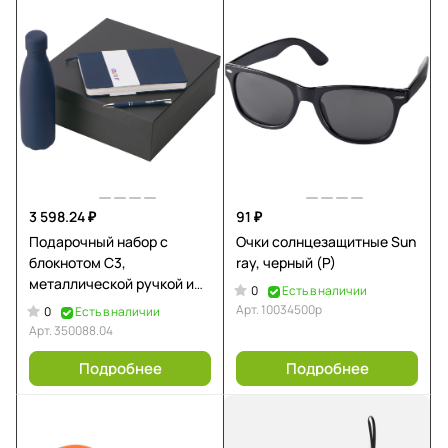
3 598.24 ₽
91 ₽
Подарочный набор с
Очки солнцезащитные Sun
блокнотом С3,
ray, черный (P)
металлической ручкой и
0
Есть в наличии
термобутылкой, темно-
Арт.
10034500p
0
Есть в наличии
синий
Арт.
350088.04
Подробнее
Подробнее