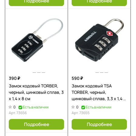
Подробнее
Подробнее
390 ₽
590 ₽
Замок кодовый TORBER,
Замок кодовый TSA
черный, цинковый сплав, 3
TORBER, черный,
x 1,4 x 8 см
цинковый сплав, 3,3 x 1,4 x
6,4 см
0
0
Есть в наличии
Есть в наличии
Арт.
73656
Арт.
73655
Подробнее
Подробнее