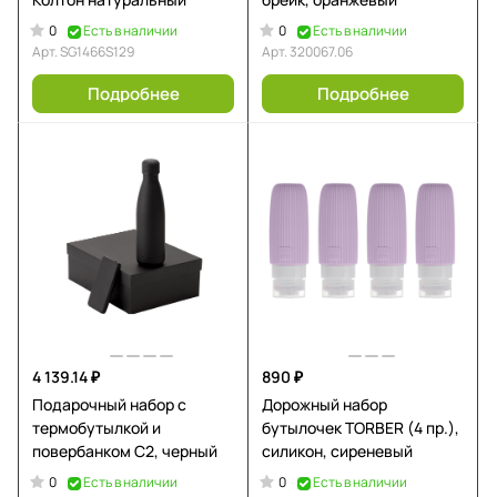
0
0
Есть в наличии
Есть в наличии
Арт.
SG1466S129
Арт.
320067.06
Подробнее
Подробнее
4 139.14 ₽
890 ₽
Подарочный набор с
Дорожный набор
термобутылкой и
бутылочек TORBER (4 пр.),
повербанком С2, черный
силикон, сиреневый
0
0
Есть в наличии
Есть в наличии