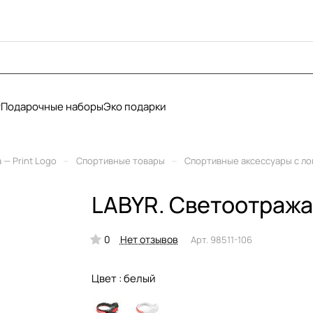
у
Подарочные наборы
Эко подарки
–
–
— Print Logo
Спортивные товары
Спортивные аксессуары с л
LABYR. Светоотража
0
Нет отзывов
Арт.
98511-106
Цвет :
белый