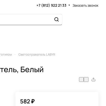
+7 (812) 922 21 33
Заказать звонок
–
оготипом
Светоотражатель LABYR
тель, Белый
582 ₽