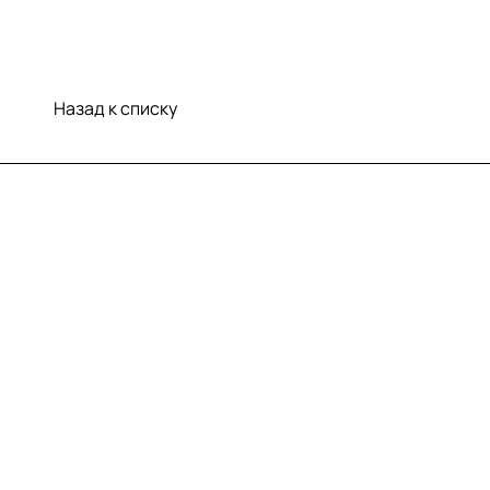
Назад к списку
Меню
Компания
Информация
Помощь
Контакты
+7 (812) 922 21 33
info@print-logo.ru