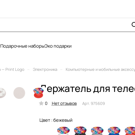
у
Подарочные наборы
Эко подарки
–
–
— Print Logo
Электроника
Компьютерные и мобильные аксесс
Держатель для теле
0
Нет отзывов
Арт.
975609
Цвет :
бежевый