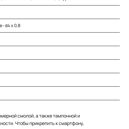
е- d4 х 0,8
мерной смолой, а также тампонной и
ности. Чтобы прикрепить к смартфону,