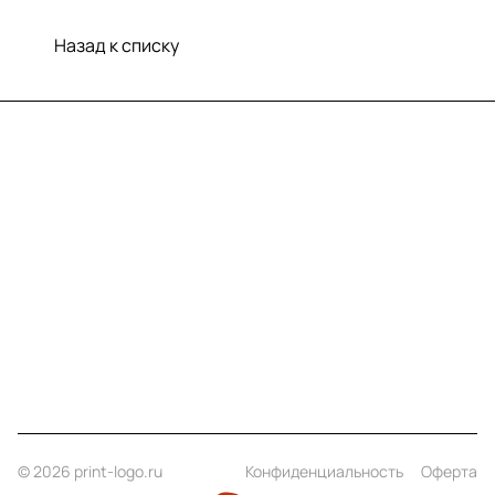
Назад к списку
Меню
Компания
Информация
Помощь
Контакты
+7 (812) 922 21 33
info@print-logo.ru
© 2026 print-logo.ru
Конфиденциальность
Оферта