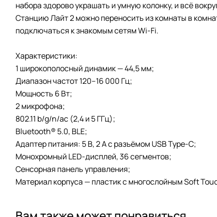
набора здорово украшать и умную колонку, и всё вокруг
Станцию Лайт 2 можно переносить из комнаты в комнату
подключаться к знакомым сетям Wi-Fi.
Характеристики:
1 широкополосный динамик — 44,5 мм;
Диапазон частот 120­–16 000 Гц;
Мощность 6 Вт;
2 микрофона;
802.11 b/g/n/ac (2,4 и 5 ГГц);
Bluetooth® 5.0, BLE;
Адаптер питания: 5 В, 2 А с разъёмом USB Type-C;
Монохромный LED-дисплей, 36 сегментов;
Сенсорная панель управления;
Материал корпуса — пластик с многослойным Soft Tou
Вам также может понравиться