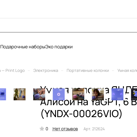
у
Подарочные наборы
Эко подарки
–
–
–
— Print Logo
Электроника
Портативные колонки
Умная кол
Умная колонка ЯНДЕ
Алисой на YaGPT, 6 
(YNDX-00026VIO)
0
Нет отзывов
Арт.
212624