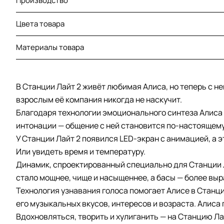
Производство
Цвета товара
Материалы товара
В Станции Лайт 2 живёт любимая Алиса, но теперь с н
взрослым её компания никогда не наскучит.
Благодаря технологии эмоционального синтеза Алиса 
интонации — общение с ней становится по-настоящем
У Станции Лайт 2 появился LED-экран с анимацией, а э
Или увидеть время и температуру.
Динамик, спроектированный специально для Станции Л
стало мощнее, чище и насыщеннее, а басы — более вы
Технология узнавания голоса помогает Алисе в Станции
его музыкальных вкусов, интересов и возраста. Алиса 
Вдохновляться, творить и хулиганить — на Станцию Ла