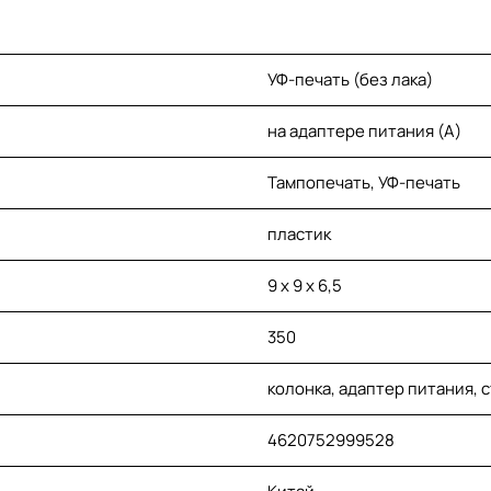
УФ-печать (без лака)
на адаптере питания (A)
Тампопечать, УФ-печать
пластик
9 х 9 х 6,5
350
колонка, адаптер питания, 
4620752999528