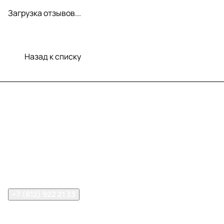
Загрузка отзывов...
Назад к списку
Меню
Компания
Информация
Помощь
Контакты
+7 (812) 922 21 33
info@print-logo.ru