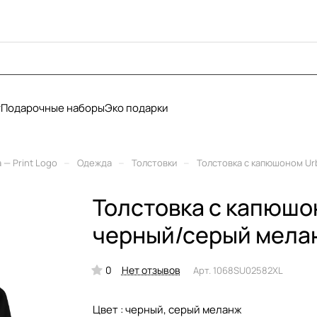
у
Подарочные наборы
Эко подарки
–
–
–
— Print Logo
Одежда
Толстовки
Толстовка с капюшоном Ur
Толстовка с капюшо
черный/серый мела
0
Нет отзывов
Арт.
1068SU02582XL
Цвет :
черный, серый меланж