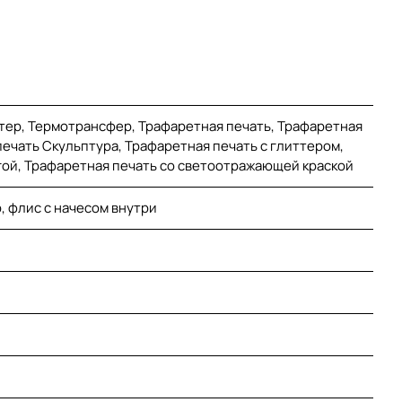
тер, Термотрансфер, Трафаретная печать, Трафаретная
ечать Скульптура, Трафаретная печать с глиттером,
гой, Трафаретная печать со светоотражающей краской
, флис с начесом внутри