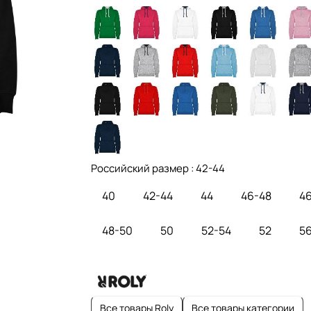
Российский размер :
42-44
40
42-44
44
46-48
4
48-50
50
52-54
52
5
Все товары Roly
Все товары категории