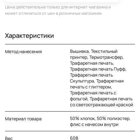
Цена действительна только для интернет-магазина и
может отличаться от цен в розничных магазинах
Характеристики
Вышивка, Текстильный
Метод нанесения
принтер, Термотрансфер,
Трафаретная печать,
Трафаретная печать Пуфф,
Трафаретная печать
Скульптура, Трафаретная
печать с глиттером,
Трафаретная печать с
фольгой, Трафаретная печать
со светоотражающей краской
50% хлопок, 50% полиэстер,
Материал товара
флис с начесом внутри
608
Вес