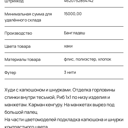
4620752854742
Штрихкод
15000,00
Минимальная сумма для
удалённого склада
Бангладеш
Производство
хаки
Цвета товара
флис, полиэстер, хлопок
Материалы товара
3 нити
Футер
Худи с капюшоном и шнурками. Отделка горловины
спинки внутри тесьмой, Риб 1х1 по низу изделия и
манжетам. Карман кенгуру. На манжетах вырез под
большой палец
На части цветомоделей подкладка капюшона и шнурки
контрастного цвета.