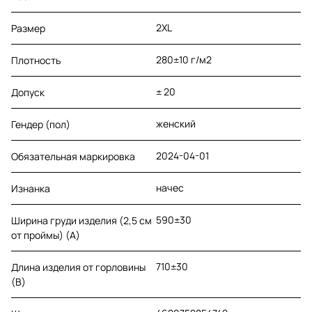
2XL
Размер
280±10 г/м2
Плотность
± 20
Допуск
женский
Гендер (пол)
2024-04-01
Обязательная маркировка
начес
Изнанка
590±30
Ширина груди изделия (2,5 см
от проймы) (A)
710±30
Длина изделия от горловины
(B)