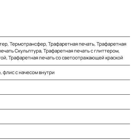
тер, Термотрансфер, Трафаретная печать, Трафаретная
ечать Скульптура, Трафаретная печать с глиттером,
гой, Трафаретная печать со светоотражающей краской
, флис с начесом внутри