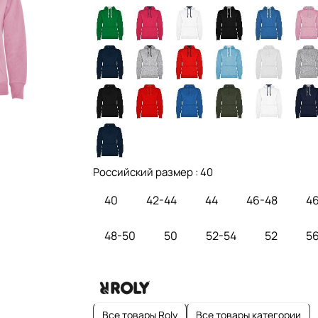
Российский размер :
40
40
42-44
44
46-48
4
48-50
50
52-54
52
5
Все товары Roly
Все товары категории