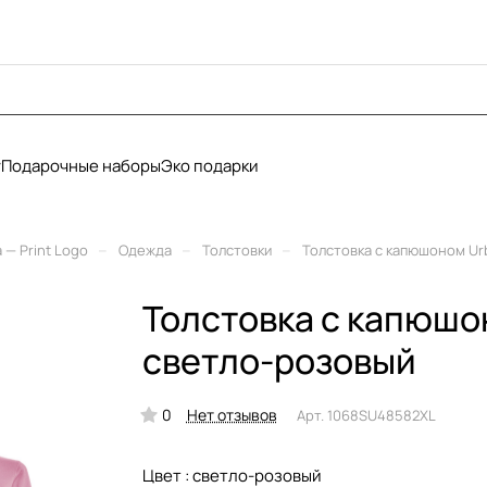
у
Подарочные наборы
Эко подарки
–
–
–
— Print Logo
Одежда
Толстовки
Толстовка с капюшоном Ur
Толстовка с капюшо
светло-розовый
0
Нет отзывов
Арт.
1068SU48582XL
Цвет :
светло-розовый