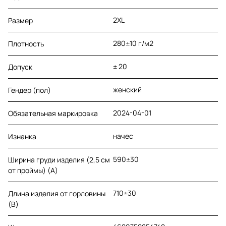
2XL
Размер
280±10 г/м2
Плотность
± 20
Допуск
женский
Гендер (пол)
2024-04-01
Обязательная маркировка
начес
Изнанка
590±30
Ширина груди изделия (2,5 см
от проймы) (A)
710±30
Длина изделия от горловины
(B)