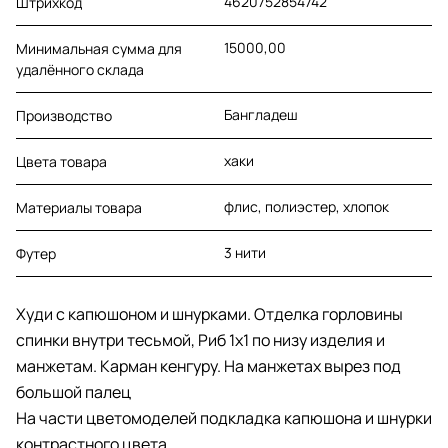
4620752854742
Штрихкод
15000,00
Минимальная сумма для
удалённого склада
Бангладеш
Производство
хаки
Цвета товара
флис, полиэстер, хлопок
Материалы товара
3 нити
Футер
Худи с капюшоном и шнурками. Отделка горловины
спинки внутри тесьмой, Риб 1х1 по низу изделия и
манжетам. Карман кенгуру. На манжетах вырез под
большой палец
На части цветомоделей подкладка капюшона и шнурки
контрастного цвета.