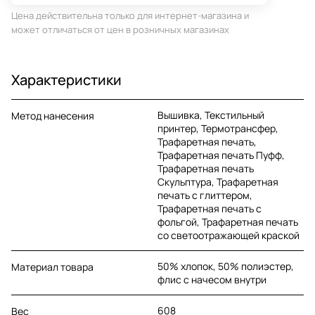
Цена действительна только для интернет-магазина и
может отличаться от цен в розничных магазинах
Характеристики
Вышивка, Текстильный
Метод нанесения
принтер, Термотрансфер,
Трафаретная печать,
Трафаретная печать Пуфф,
Трафаретная печать
Скульптура, Трафаретная
печать с глиттером,
Трафаретная печать с
фольгой, Трафаретная печать
со светоотражающей краской
50% хлопок, 50% полиэстер,
Материал товара
флис с начесом внутри
608
Вес