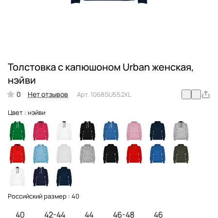
Толстовка с капюшоном Urban женская,
нэйви
0
Нет отзывов
Арт.
1068SU552XL
Цвет :
нэйви
Российский размер :
40
40
42-44
44
46-48
46