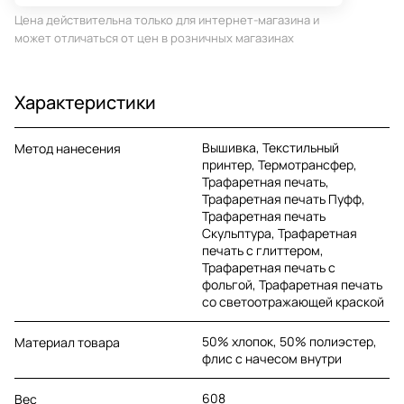
Цена действительна только для интернет-магазина и
может отличаться от цен в розничных магазинах
Характеристики
Вышивка, Текстильный
Метод нанесения
принтер, Термотрансфер,
Трафаретная печать,
Трафаретная печать Пуфф,
Трафаретная печать
Скульптура, Трафаретная
печать с глиттером,
Трафаретная печать с
фольгой, Трафаретная печать
со светоотражающей краской
50% хлопок, 50% полиэстер,
Материал товара
флис с начесом внутри
608
Вес