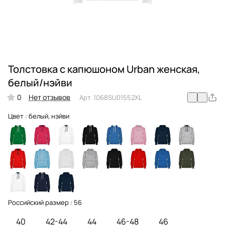
Толстовка с капюшоном Urban женская,
белый/нэйви
0
Нет отзывов
Арт.
1068SU01552XL
Цвет :
белый, нэйви
Российский размер :
56
40
42-44
44
46-48
46