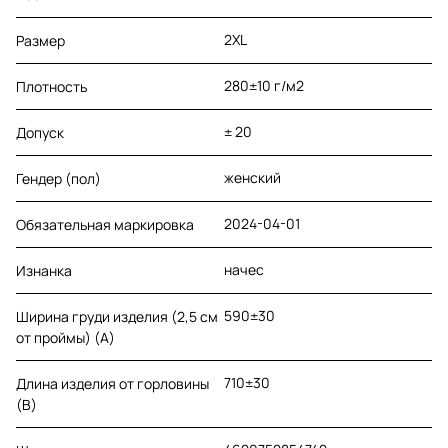
2XL
Размер
280±10 г/м2
Плотность
± 20
Допуск
женский
Гендер (пол)
2024-04-01
Обязательная маркировка
начес
Изнанка
590±30
Ширина груди изделия (2,5 см
от проймы) (A)
710±30
Длина изделия от горловины
(B)