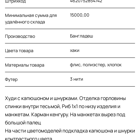
4620752854742
Штрихкод
15000,00
Минимальная сумма для
удалённого склада
Бангладеш
Производство
хаки
Цвета товара
флис, полиэстер, хлопок
Материалы товара
3 нити
Футер
Худи с капюшоном и шнурками. Отделка горловины
спинки внутри тесьмой, Риб 1х1 по низу изделия и
манжетам. Карман кенгуру. На манжетах вырез под
большой палец
На части цветомоделей подкладка капюшона и шнурки
контрастного цвета.