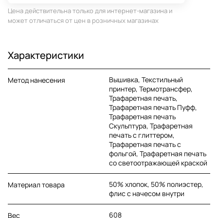
Цена действительна только для интернет-магазина и
может отличаться от цен в розничных магазинах
Характеристики
Вышивка, Текстильный
Метод нанесения
принтер, Термотрансфер,
Трафаретная печать,
Трафаретная печать Пуфф,
Трафаретная печать
Скульптура, Трафаретная
печать с глиттером,
Трафаретная печать с
фольгой, Трафаретная печать
со светоотражающей краской
50% хлопок, 50% полиэстер,
Материал товара
флис с начесом внутри
608
Вес