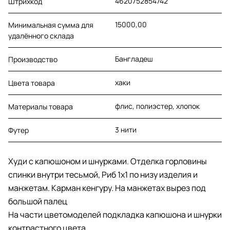
4620752854742
Штрихкод
15000,00
Минимальная сумма для
удалённого склада
Бангладеш
Производство
хаки
Цвета товара
флис, полиэстер, хлопок
Материалы товара
3 нити
Футер
Худи с капюшоном и шнурками. Отделка горловины
спинки внутри тесьмой, Риб 1х1 по низу изделия и
манжетам. Карман кенгуру. На манжетах вырез под
большой палец
На части цветомоделей подкладка капюшона и шнурки
контрастного цвета.