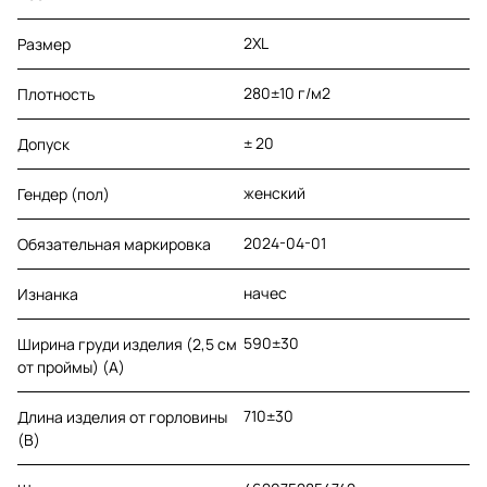
2XL
Размер
280±10 г/м2
Плотность
± 20
Допуск
женский
Гендер (пол)
2024-04-01
Обязательная маркировка
начес
Изнанка
590±30
Ширина груди изделия (2,5 см
от проймы) (A)
710±30
Длина изделия от горловины
(B)