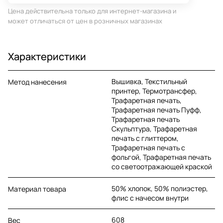
Цена действительна только для интернет-магазина и
может отличаться от цен в розничных магазинах
Характеристики
Вышивка, Текстильный
Метод нанесения
принтер, Термотрансфер,
Трафаретная печать,
Трафаретная печать Пуфф,
Трафаретная печать
Скульптура, Трафаретная
печать с глиттером,
Трафаретная печать с
фольгой, Трафаретная печать
со светоотражающей краской
50% хлопок, 50% полиэстер,
Материал товара
флис с начесом внутри
608
Вес