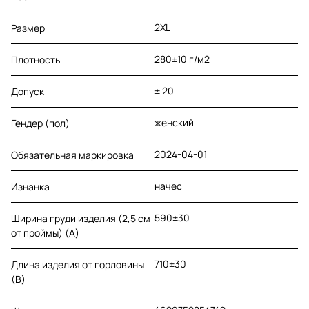
2XL
Размер
280±10 г/м2
Плотность
± 20
Допуск
женский
Гендер (пол)
2024-04-01
Обязательная маркировка
начес
Изнанка
590±30
Ширина груди изделия (2,5 см
от проймы) (A)
710±30
Длина изделия от горловины
(B)