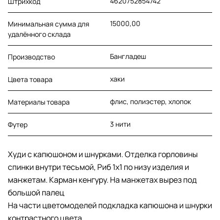
4620752854742
Штрихкод
15000,00
Минимальная сумма для
удалённого склада
Бангладеш
Производство
хаки
Цвета товара
флис, полиэстер, хлопок
Материалы товара
3 нити
Футер
Худи с капюшоном и шнурками. Отделка горловины
спинки внутри тесьмой, Риб 1х1 по низу изделия и
манжетам. Карман кенгуру. На манжетах вырез под
большой палец
На части цветомоделей подкладка капюшона и шнурки
контрастного цвета.