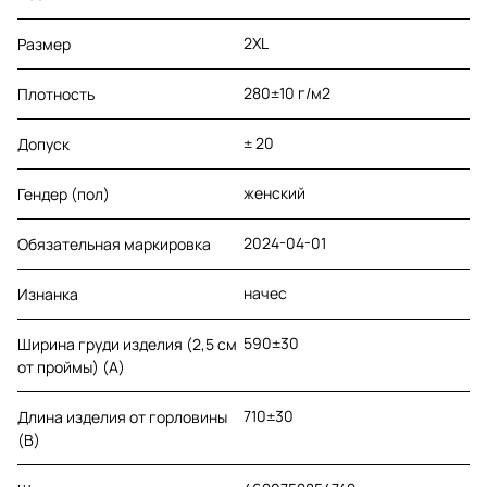
2XL
Размер
280±10 г/м2
Плотность
± 20
Допуск
женский
Гендер (пол)
2024-04-01
Обязательная маркировка
начес
Изнанка
590±30
Ширина груди изделия (2,5 см
от проймы) (A)
710±30
Длина изделия от горловины
(B)