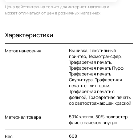
Цена действительна только для интернет-магазина и
может отличаться от цен в розничных магазинах
Характеристики
Вышивка, Текстильный
Метод нанесения
принтер, Термотрансфер,
Трафаретная печать,
Трафаретная печать Пуфф,
Трафаретная печать
Скульптура, Трафаретная
печать с глиттером,
Трафаретная печать с
фольгой, Трафаретная печать
со светоотражающей краской
50% хлопок, 50% полиэстер,
Материал товара
флис с начесом внутри
608
Вес