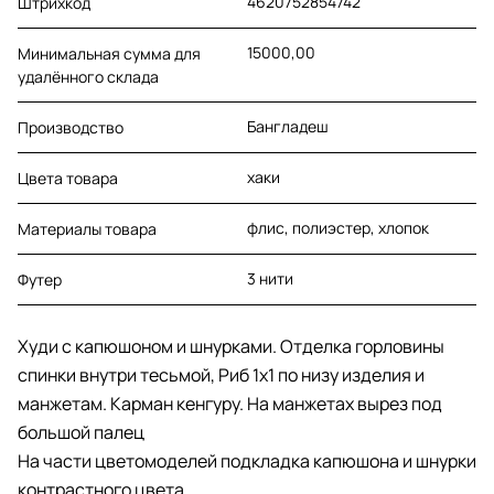
4620752854742
Штрихкод
15000,00
Минимальная сумма для
удалённого склада
Бангладеш
Производство
хаки
Цвета товара
флис, полиэстер, хлопок
Материалы товара
3 нити
Футер
Худи с капюшоном и шнурками. Отделка горловины
спинки внутри тесьмой, Риб 1х1 по низу изделия и
манжетам. Карман кенгуру. На манжетах вырез под
большой палец
На части цветомоделей подкладка капюшона и шнурки
контрастного цвета.