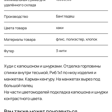
удалённого склада
Бангладеш
Производство
хаки
Цвета товара
флис, полиэстер, хлопок
Материалы товара
3 нити
Футер
Худи с капюшоном и шнурками. Отделка горловины
спинки внутри тесьмой, Риб 1х1 по низу изделия и
манжетам. Карман кенгуру. На манжетах вырез под
большой палец
На части цветомоделей подкладка капюшона и шнурки
контрастного цвета.
Вам также может понравиться