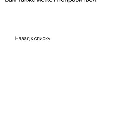
Назад к списку
Меню
Компания
Информация
Помощь
Контакты
+7 (812) 922 21 33
info@print-logo.ru