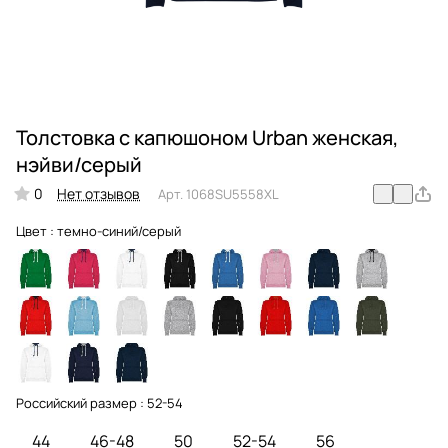
Толстовка с капюшоном Urban женская,
нэйви/серый
0
Нет отзывов
Арт.
1068SU5558XL
Цвет :
темно-синий/серый
Российский размер :
52-54
44
46-48
50
52-54
56