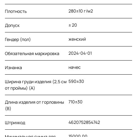
280±10 г/м2
Плотность
± 20
Допуск
женский
Гендер (пол)
2024-04-01
Обязательная маркировка
начес
Изнанка
590±30
Ширина груди изделия (2,5 см
от проймы) (A)
710±30
Длина изделия от горловины
(B)
4620752854742
Штрихкод
15000,00
Минимальная сумма для